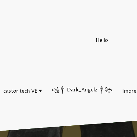
Hello
꧁༒ Dark_Angelz ༒꧂
castor tech VE
Impre